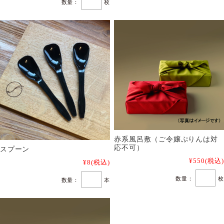
数量：
枚
赤系風呂敷（ご令嬢ぷりんは対
応不可）
スプーン
¥550
(税込)
¥8
(税込)
数量：
枚
数量：
本