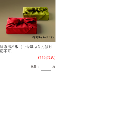
緑系風呂敷（ご令嬢ぷりんは対
応不可）
¥550
(税込)
数量：
枚