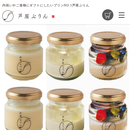
内祝いやご進物にギフトにしたいプリンNO.1芦屋ぷりん
TOP
ギフト
御中元・夏ギフト
商品一覧
芦屋ぷりんの想い
大切な素材選び
店舗紹介
求人情報
レシピ開発のご提案
お問い合わせ