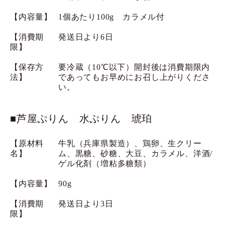
【内容量】
1個あたり100g カラメル付
【消費期
発送日より6日
限】
【保存方
要冷蔵（10℃以下）開封後は消費期限内
法】
であってもお早めにお召し上がりくださ
い。
■芦屋ぷりん 水ぷりん 琥珀
【原材料
牛乳（兵庫県製造）、鶏卵、生クリー
名】
ム、黒糖、砂糖、大豆、カラメル、洋酒/
ゲル化剤（増粘多糖類）
【内容量】
90g
【消費期
発送日より3日
限】