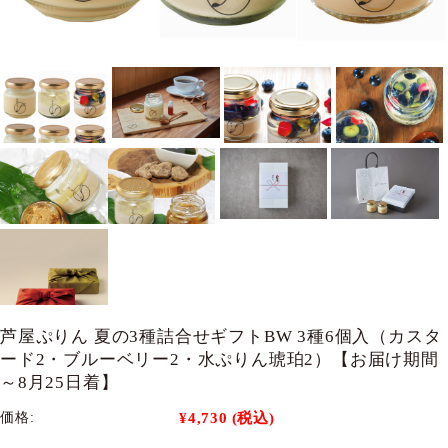
芦屋ぷりん 夏の3種詰合せギフトBW 3種6個入（カスタ
ード2・ブルーベリー2・水ぷりん琥珀2）【お届け期間
～8月25日着】
¥4,730
(税込)
価格: