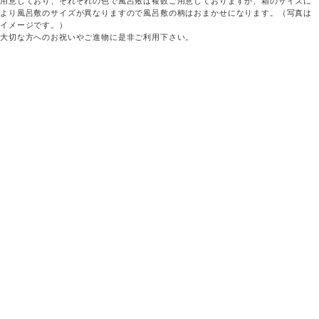
用意しており、それぞれの色で風呂敷は複数ご用意しておりますが、箱のサイズに
より風呂敷のサイズが異なりますので風呂敷の柄はおまかせになります。（写真は
イメージです。）
大切な方へのお祝いやご進物に是非ご利用下さい。