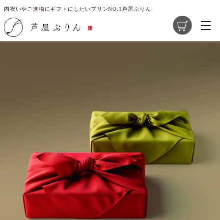
内祝いやご進物にギフトにしたいプリンNO.1芦屋ぷりん
TOP
ギフトオプション
商品一覧
芦屋ぷりんの想い
大切な素材選び
店舗紹介
求人情報
レシピ開発のご提案
お問い合わせ