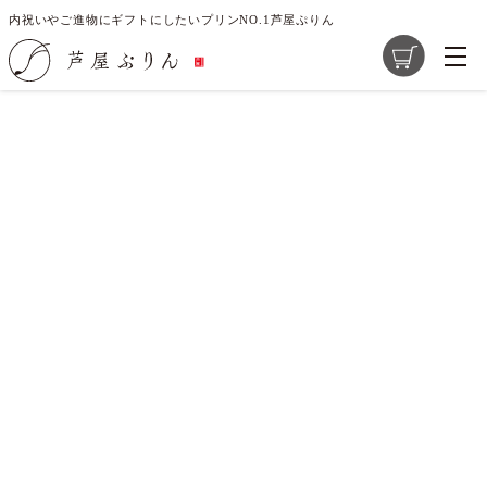
内祝いやご進物にギフトにしたいプリンNO.1芦屋ぷりん
ご指定のページは見つかりません。
削除されたかＵＲＬが変更されたため表示できません。
商品一覧
芦屋ぷりんの想い
大切な素材選び
店舗紹介
求人情報
レシピ開発のご提案
お問い合わせ