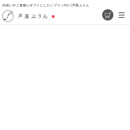
内祝いやご進物にギフトにしたいプリンNO.1芦屋ぷりん
ご指定のページは見つかりません。
削除されたかＵＲＬが変更されたため表示できません。
商品一覧
芦屋ぷりんの想い
大切な素材選び
店舗紹介
求人情報
レシピ開発のご提案
お問い合わせ