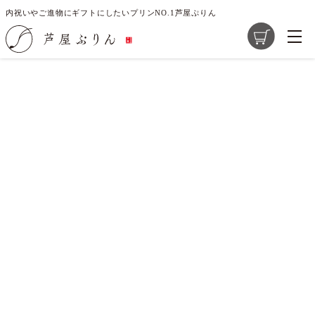
内祝いやご進物にギフトにしたいプリンNO.1芦屋ぷりん
ご指定のページは見つかりません。
削除されたかＵＲＬが変更されたため表示できません。
商品一覧
芦屋ぷりんの想い
大切な素材選び
店舗紹介
求人情報
レシピ開発のご提案
お問い合わせ