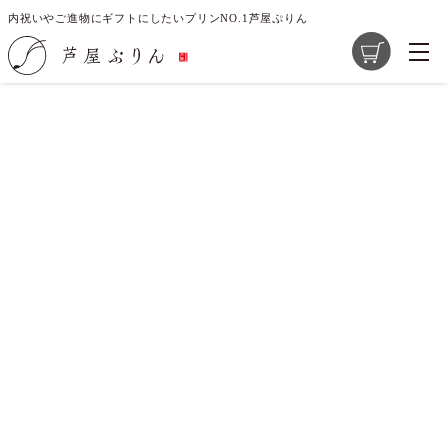
内祝いやご進物にギフトにしたいプリンNO.1芦屋ぷりん
ご指定のページは見つかりません。
削除されたかＵＲＬが変更されたため表示できません。
商品一覧
芦屋ぷりんの想い
大切な素材選び
店舗紹介
求人情報
レシピ開発のご提案
お問い合わせ