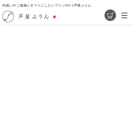
内祝いやご進物にギフトにしたいプリンNO.1芦屋ぷりん
ご指定のページは見つかりません。
削除されたかＵＲＬが変更されたため表示できません。
商品一覧
芦屋ぷりんの想い
大切な素材選び
店舗紹介
求人情報
レシピ開発のご提案
お問い合わせ