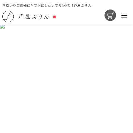
内祝いやご進物にギフトにしたいプリンNO.1芦屋ぷりん
ご指定のページは見つかりません。
削除されたかＵＲＬが変更されたため表示できません。
商品一覧
芦屋ぷりんの想い
大切な素材選び
店舗紹介
求人情報
レシピ開発のご提案
お問い合わせ